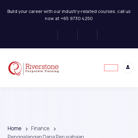
Build your career with our industry-related courses. call us
now at +65 9730 4250
Home
Finance
Penggalangan Dana Perusahaan