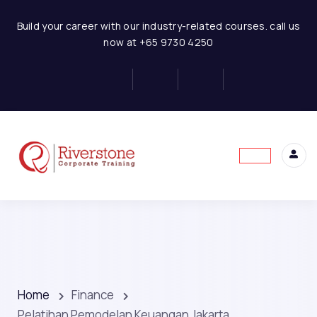
Build your career with our industry-related courses. call us
now at +65 9730 4250
Home
Finance
Pelatihan Pemodelan Keuangan Jakarta